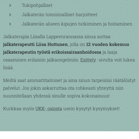
Tukipohjalliset
Jalkaterän toiminnalliset harjoitteet
Jalkaterän alueen kipujen tutkiminen ja hoitaminen
Jalkaterapia Liisalla Lappeenrannassa sinua auttaa
jalkaterapeutti Liisa Huttunen
, jolla on
12 vuoden kokemus
jalkaterapeutin työstä erikoissairaanhoidossa
ja laaja
osaaminen erilaisiin jalkaongelmiin.
Esittely
-sivulta voit lukea
lisää.
Meiltä saat ammattitaitoiset ja aina sinun tarpeisiisi räätälöidyt
palvelut. Jos jokin askarruttaa ota rohkeasti yhteyttä niin
suunnitellaan yhdessä sinulle sopiva kokonaisuus!
Kurkkaa myös
UKK- osiosta
usein kysytyt kysymykset!