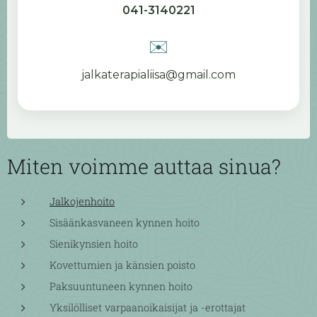
041-3140221
✉️
jalkaterapialiisa@gmail.com
Miten voimme auttaa sinua?
Jalkojenhoito
Sisäänkasvaneen kynnen hoito
Sienikynsien hoito
Kovettumien ja känsien poisto
Paksuuntuneen kynnen hoito
Yksilölliset varpaanoikaisijat ja -erottajat