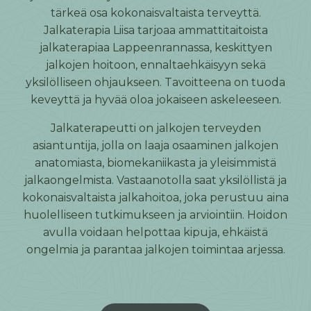
tärkeä osa kokonaisvaltaista terveyttä.
Jalkaterapia Liisa tarjoaa ammattitaitoista
jalkaterapiaa Lappeenrannassa
, keskittyen
jalkojen hoitoon, ennaltaehkäisyyn sekä
yksilölliseen ohjaukseen. Tavoitteena on tuoda
keveyttä ja hyvää oloa jokaiseen askeleeseen.
Jalkaterapeutti
on jalkojen terveyden
asiantuntija, jolla on laaja osaaminen jalkojen
anatomiasta, biomekaniikasta ja yleisimmistä
jalkaongelmista. Vastaanotolla saat yksilöllistä ja
kokonaisvaltaista jalkahoitoa, joka perustuu aina
huolelliseen tutkimukseen ja arviointiin. Hoidon
avulla voidaan helpottaa kipuja, ehkäistä
ongelmia ja parantaa jalkojen toimintaa arjessa.