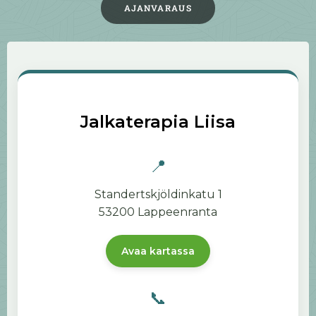
AJANVARAUS
Jalkaterapia Liisa
📍
Standertskjöldinkatu 1
53200 Lappeenranta
Avaa kartassa
📞