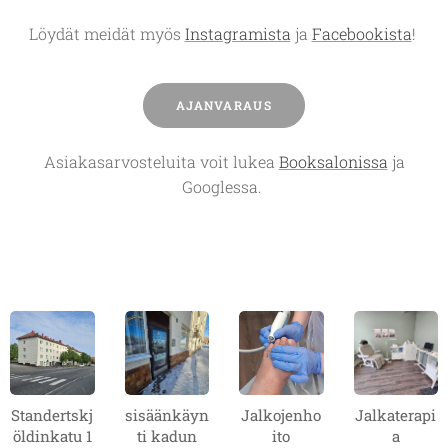
Löydät meidät myös
Instagramista
ja
Facebookista
!
AJANVARAUS
Asiakasarvosteluita voit lukea
Booksalonissa
ja
Googlessa.
Standertskj
sisäänkäyn
Jalkojenho
Jalkaterapi
öldinkatu 1
ti kadun
ito
a